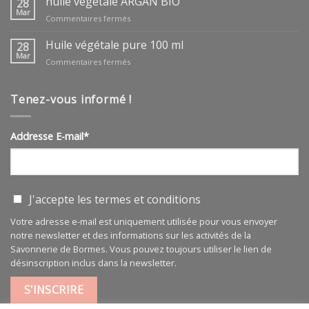
huile végétale ARGAN BIO
28
Mar
sur
Commentaires fermés
huile
végétale
Huile végétale pure 100 ml
28
ARGAN
Mar
sur
Commentaires fermés
BIO
Huile
végétale
pure
Tenez-vous informé !
100
ml
Addresse E-mail*
J'accepte les
termes et conditions
Votre adresse e-mail est uniquement utilisée pour vous envoyer
notre newsletter et des informations sur les activités de la
Savonnerie de Bormes. Vous pouvez toujours utiliser le lien de
désinscription inclus dans la newsletter.