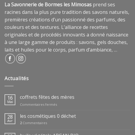
La Savonnerie de Bormes les Mimosas
prend ses
racines dans la plus pure tradition des savons naturels,
premières créations d’un passionné des parfums, des
couleurs et des textures. L’alliance de recettes
originales et de procédés innovants a donné naissance
à une large gamme de produits : savons, gels douches,
laits et huiles pour le corps, parfum d’ambiance, …
Actualités
coffrets fêtes des mères
16
Mai
sur
Commentaires fermés
coffrets
fêtes
les cosmétiques 0 déchet
28
des
Avr
2
Commentaires
mères