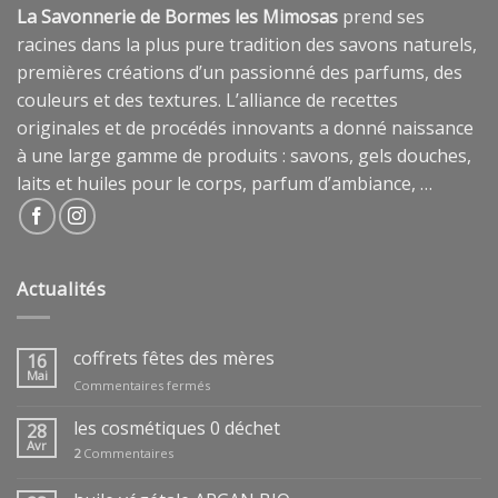
La Savonnerie de Bormes les Mimosas
prend ses
racines dans la plus pure tradition des savons naturels,
premières créations d’un passionné des parfums, des
couleurs et des textures. L’alliance de recettes
originales et de procédés innovants a donné naissance
à une large gamme de produits : savons, gels douches,
laits et huiles pour le corps, parfum d’ambiance, …
Actualités
coffrets fêtes des mères
16
Mai
sur
Commentaires fermés
coffrets
fêtes
les cosmétiques 0 déchet
28
des
Avr
2
Commentaires
mères