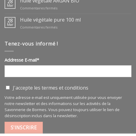
huile végétale ARGAN BIO
28
Mar
sur
Commentaires fermés
huile
végétale
Huile végétale pure 100 ml
28
ARGAN
Mar
sur
Commentaires fermés
BIO
Huile
végétale
pure
Tenez-vous informé !
100
ml
Addresse E-mail*
J'accepte les
termes et conditions
Votre adresse e-mail est uniquement utilisée pour vous envoyer
notre newsletter et des informations sur les activités de la
Savonnerie de Bormes. Vous pouvez toujours utiliser le lien de
désinscription inclus dans la newsletter.