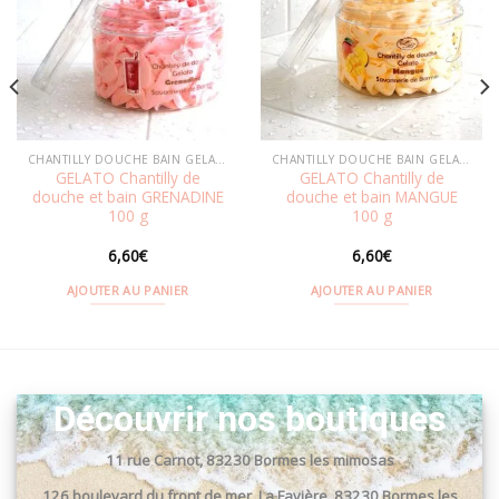
Ajouter
Ajouter
à la
à la
wishlist
wishlist
CHANTILLY DOUCHE BAIN GELATO
CHANTILLY DOUCHE BAIN GELATO
GELATO Chantilly de
GELATO Chantilly de
douche et bain GRENADINE
douche et bain MANGUE
100 g
100 g
6,60
€
6,60
€
AJOUTER AU PANIER
AJOUTER AU PANIER
Découvrir nos boutiques
11 rue Carnot, 83230 Bormes les mimosas
126 boulevard du front de mer, La Favière, 83230 Bormes les