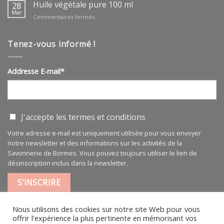
végétale
Huile végétale pure 100 ml
28
ARGAN
Mar
sur
Commentaires fermés
BIO
Huile
végétale
pure
Tenez-vous informé !
100
ml
Addresse E-mail*
J'accepte les
termes et conditions
Votre adresse e-mail est uniquement utilisée pour vous envoyer
notre newsletter et des informations sur les activités de la
Savonnerie de Bormes. Vous pouvez toujours utiliser le lien de
désinscription inclus dans la newsletter.
Nous utilisons des cookies sur notre site Web pour vous
offrir l'expérience la plus pertinente en mémorisant vos