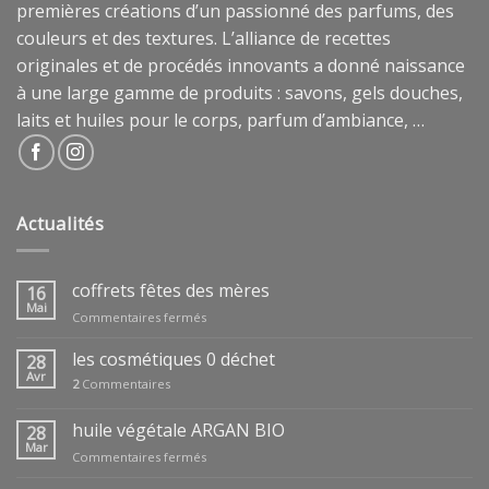
premières créations d’un passionné des parfums, des
couleurs et des textures. L’alliance de recettes
originales et de procédés innovants a donné naissance
à une large gamme de produits : savons, gels douches,
laits et huiles pour le corps, parfum d’ambiance, …
Actualités
coffrets fêtes des mères
16
Mai
sur
Commentaires fermés
coffrets
fêtes
les cosmétiques 0 déchet
28
des
Avr
2
Commentaires
mères
huile végétale ARGAN BIO
28
Mar
sur
Commentaires fermés
huile