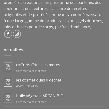
premières créations d’un passionné des parfums, des
couleurs et des textures. L’alliance de recettes
originales et de procédés innovants a donné naissance
à une large gamme de produits : savons, gels douches,
laits et huiles pour le corps, parfum d’ambiance, …
Actualités
coffrets fêtes des mères
16
Mai
sur
Commentaires fermés
coffrets
fêtes
les cosmétiques 0 déchet
28
des
Avr
2
Commentaires
mères
huile végétale ARGAN BIO
28
Mar
sur
Commentaires fermés
huile