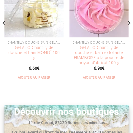
Ajouter
Ajouter
à la
à la
wishlist
wishlist
CHANTILLY DOUCHE BAIN GELATO
CHANTILLY DOUCHE BAIN GELATO
GELATO Chantilly de
GELATO Chantilly de
douche et bain MONOÏ 100
douche et bain exfoliante
g
FRAMBOISE à la poudre de
noyau d’abricot 100 g
6,60
€
6,90
€
AJOUTER AU PANIER
AJOUTER AU PANIER
Découvrir nos boutiques
11 rue Carnot, 83230 Bormes les mimosas
126 boulevard du front de mer, La Favière, 83230 Bormes les