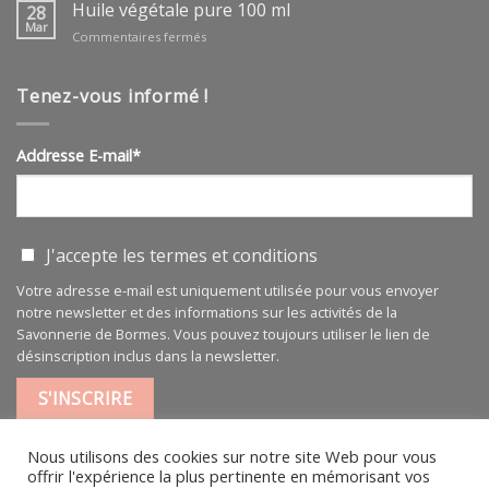
végétale
Huile végétale pure 100 ml
28
ARGAN
Mar
sur
Commentaires fermés
BIO
Huile
végétale
pure
Tenez-vous informé !
100
ml
Addresse E-mail*
J'accepte les
termes et conditions
Votre adresse e-mail est uniquement utilisée pour vous envoyer
notre newsletter et des informations sur les activités de la
Savonnerie de Bormes. Vous pouvez toujours utiliser le lien de
désinscription inclus dans la newsletter.
Nous utilisons des cookies sur notre site Web pour vous
offrir l'expérience la plus pertinente en mémorisant vos