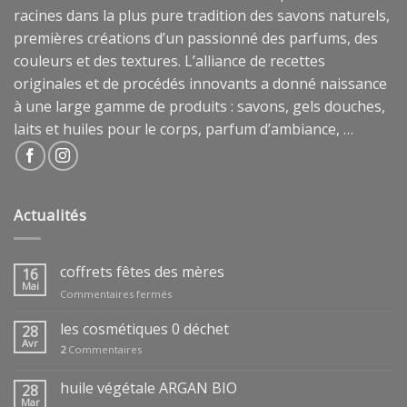
racines dans la plus pure tradition des savons naturels,
premières créations d’un passionné des parfums, des
couleurs et des textures. L’alliance de recettes
originales et de procédés innovants a donné naissance
à une large gamme de produits : savons, gels douches,
laits et huiles pour le corps, parfum d’ambiance, …
Actualités
coffrets fêtes des mères
16
Mai
sur
Commentaires fermés
coffrets
fêtes
les cosmétiques 0 déchet
28
des
Avr
2
Commentaires
mères
huile végétale ARGAN BIO
28
Mar