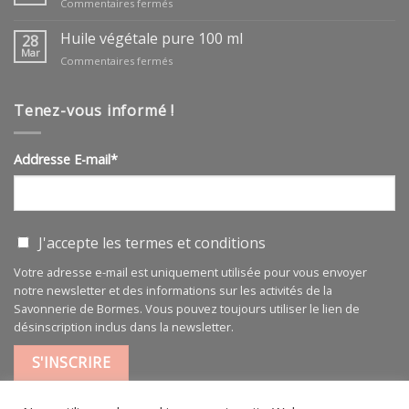
sur
Commentaires fermés
huile
végétale
Huile végétale pure 100 ml
28
ARGAN
Mar
sur
Commentaires fermés
BIO
Huile
végétale
pure
Tenez-vous informé !
100
ml
Addresse E-mail*
J'accepte les
termes et conditions
Votre adresse e-mail est uniquement utilisée pour vous envoyer
notre newsletter et des informations sur les activités de la
Savonnerie de Bormes. Vous pouvez toujours utiliser le lien de
désinscription inclus dans la newsletter.