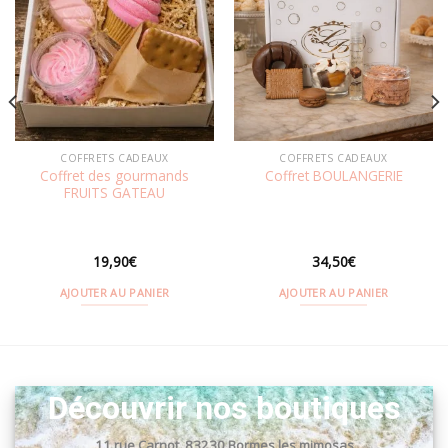
Ajouter
Ajouter
à la
à la
wishlist
wishlist
COFFRETS CADEAUX
COFFRETS CADEAUX
Coffret des gourmands
Coffret BOULANGERIE
FRUITS GATEAU
19,90
€
34,50
€
AJOUTER AU PANIER
AJOUTER AU PANIER
Découvrir nos boutiques
11 rue Carnot, 83230 Bormes les mimosas