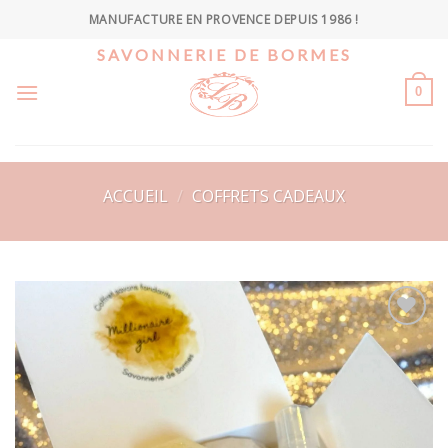
Skip
MANUFACTURE EN PROVENCE DEPUIS 1986 !
to
SAVONNERIE DE BORMES
content
0
ACCUEIL
/
COFFRETS CADEAUX
Ajouter
à la
wishlist