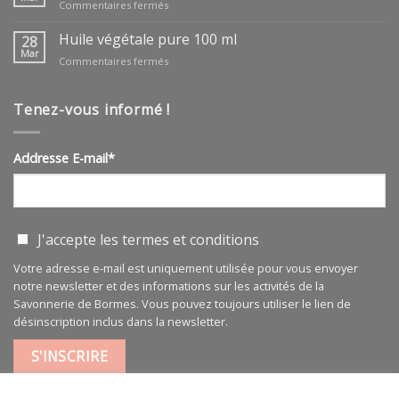
sur
Commentaires fermés
huile
végétale
Huile végétale pure 100 ml
28
ARGAN
Mar
sur
Commentaires fermés
BIO
Huile
végétale
pure
Tenez-vous informé !
100
ml
Addresse E-mail*
J'accepte les
termes et conditions
Votre adresse e-mail est uniquement utilisée pour vous envoyer
notre newsletter et des informations sur les activités de la
Savonnerie de Bormes. Vous pouvez toujours utiliser le lien de
désinscription inclus dans la newsletter.