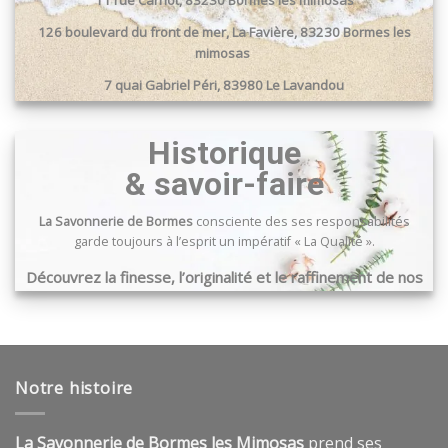
126 boulevard du front de mer, La Favière, 83230 Bormes les
mimosas
7 quai Gabriel Péri, 83980 Le Lavandou
Passage du port, 83240 Cavalaire sur mer
Historique
& savoir-faire
La Savonnerie de Bormes
consciente des ses responsabilités
garde toujours à l’esprit un impératif « La Qualité ».
Découvrez la finesse, l’originalité et le raffinement de nos
produits …
Notre histoire
La Savonnerie de Bormes les Mimosas
prend ses