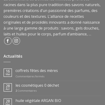
racines dans la plus pure tradition des savons naturels,
premières créations d’un passionné des parfums, des
couleurs et des textures. L’alliance de recettes
originales et de procédés innovants a donné naissance
à une large gamme de produits : savons, gels douches,
laits et huiles pour le corps, parfum d’ambiance, …
Actualités
coffrets fêtes des mères
16
Mai
sur
Commentaires fermés
coffrets
fêtes
les cosmétiques 0 déchet
28
des
Avr
2
Commentaires
mères
huile végétale ARGAN BIO
28
Mar