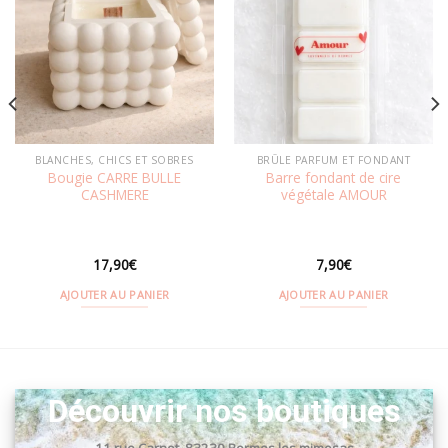
Ajouter
Ajouter
à la
à la
wishlist
wishlist
BLANCHES, CHICS ET SOBRES
BRÛLE PARFUM ET FONDANT
Bougie CARRE BULLE
Barre fondant de cire
CASHMERE
végétale AMOUR
17,90
€
7,90
€
AJOUTER AU PANIER
AJOUTER AU PANIER
Découvrir nos boutiques
11 rue Carnot, 83230 Bormes les mimosas