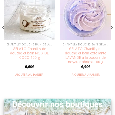
Ajouter
Ajouter
à la
à la
wishlist
wishlist
CHANTILLY DOUCHE BAIN GELATO
CHANTILLY DOUCHE BAIN GELATO
GELATO Chantilly de
GELATO Chantilly de
douche et bain NOIX DE
douche et bain exfoliante
COCO 100 g
LAVANDE à la poudre de
noyau d’abricot 100 g
6,60
€
6,90
€
AJOUTER AU PANIER
AJOUTER AU PANIER
Découvrir nos boutiques
11 rue Carnot, 83230 Bormes les mimosas