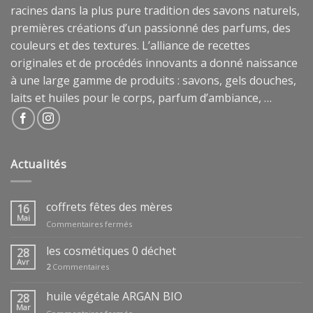
racines dans la plus pure tradition des savons naturels,
premières créations d’un passionné des parfums, des
couleurs et des textures. L’alliance de recettes
originales et de procédés innovants a donné naissance
à une large gamme de produits : savons, gels douches,
laits et huiles pour le corps, parfum d’ambiance, …
Actualités
coffrets fêtes des mères
16
Mai
sur
Commentaires fermés
coffrets
fêtes
les cosmétiques 0 déchet
28
des
Avr
2
Commentaires
mères
huile végétale ARGAN BIO
28
Mar
sur