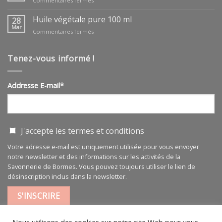
Commentaires fermés
huile
végétale
Huile végétale pure 100 ml
28
ARGAN
Mar
sur
Commentaires fermés
BIO
Huile
végétale
pure
Tenez-vous informé !
100
ml
Addresse E-mail*
J'accepte les
termes et conditions
Votre adresse e-mail est uniquement utilisée pour vous envoyer
notre newsletter et des informations sur les activités de la
Savonnerie de Bormes. Vous pouvez toujours utiliser le lien de
désinscription inclus dans la newsletter.