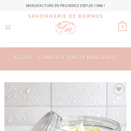
Skip
MANUFACTURE EN PROVENCE DEPUIS 1986 !
to
SAVONNERIE DE BORMES
content
0
ACCUEIL
/
CHANTILLY DOUCHE BAIN GELATO
Ajouter
à la
wishlist