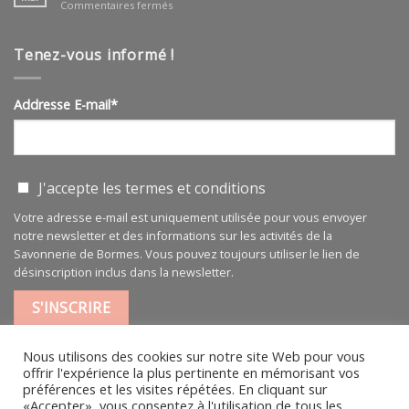
sur
Commentaires fermés
BIO
Huile
végétale
pure
Tenez-vous informé !
100
ml
Addresse E-mail*
J'accepte les
termes et conditions
Votre adresse e-mail est uniquement utilisée pour vous envoyer
notre newsletter et des informations sur les activités de la
Savonnerie de Bormes. Vous pouvez toujours utiliser le lien de
désinscription inclus dans la newsletter.
Nous utilisons des cookies sur notre site Web pour vous
offrir l'expérience la plus pertinente en mémorisant vos
préférences et les visites répétées. En cliquant sur
«Accepter», vous consentez à l'utilisation de tous les
MENTIONS LÉGALES
|
CGV