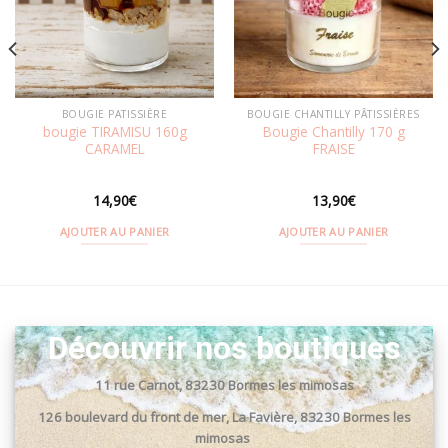
wishlist
wishlist
BOUGIE PATISSIÈRE
BOUGIE CHANTILLY PÂTISSIÈRES
bougie TIRAMISU 160g
Bougie Chantilly 170 g
CARAMEL
FRAISE
14,90
€
13,90
€
AJOUTER AU PANIER
AJOUTER AU PANIER
Découvrir nos boutiques
11 rue Carnot, 83230 Bormes les mimosas
126 boulevard du front de mer, La Favière, 83230 Bormes les
mimosas