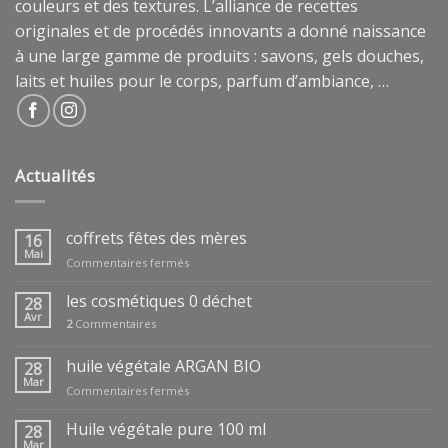
couleurs et des textures. L’alliance de recettes
originales et de procédés innovants a donné naissance
à une large gamme de produits : savons, gels douches,
laits et huiles pour le corps, parfum d’ambiance, …
Actualités
coffrets fêtes des mères
16
Mai
sur
Commentaires fermés
coffrets
fêtes
les cosmétiques 0 déchet
28
des
Avr
2
Commentaires
mères
huile végétale ARGAN BIO
28
Mar
sur
Commentaires fermés
huile
végétale
Huile végétale pure 100 ml
28
ARGAN
Mar