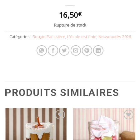
16,50
€
Rupture de stock
Catégories :
Bougie Patissière
,
L'école est finie
,
Nouveautés 2026
PRODUITS SIMILAIRES
Ajouter
Ajouter
à la
à la