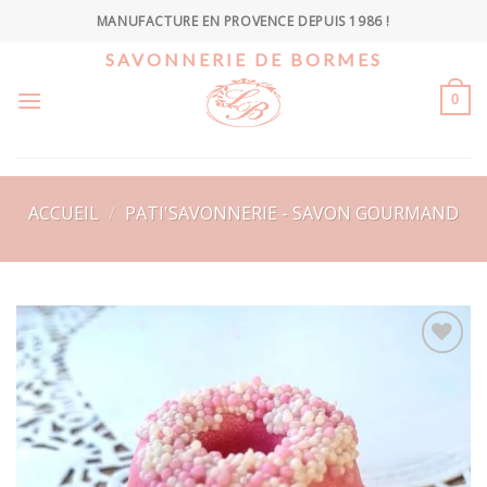
Skip
MANUFACTURE EN PROVENCE DEPUIS 1986 !
to
SAVONNERIE DE BORMES
content
0
ACCUEIL
/
PATI'SAVONNERIE - SAVON GOURMAND
Ajouter
à la
wishlist