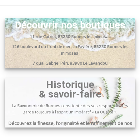
Découvrir nos boutiques
11 rue Carnot, 83230 Bormes les mimosas
126 boulevard du front de mer, La Favière, 83230 Bormes les
mimosas
7 quai Gabriel Péri, 83980 Le Lavandou
Passage du port, 83240 Cavalaire sur mer
Historique
& savoir-faire
La Savonnerie de Bormes
consciente des ses responsabilités
garde toujours à l’esprit un impératif « La Qualité ».
Découvrez la finesse, l’originalité et le raffinement de nos
produits …