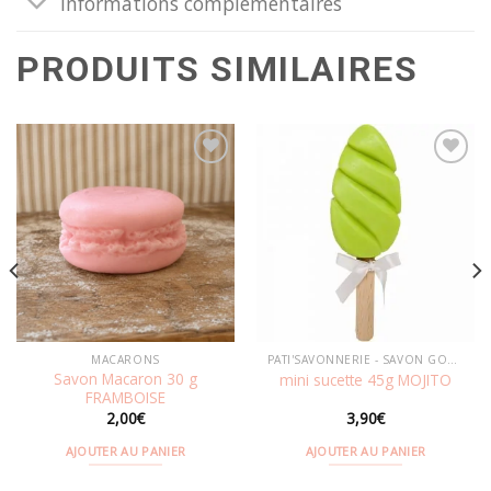
Informations complémentaires
PRODUITS SIMILAIRES
Ajouter
Ajouter
à la
à la
wishlist
wishlist
MACARONS
PATI'SAVONNERIE - SAVON GOURMAND
Savon Macaron 30 g
mini sucette 45g MOJITO
FRAMBOISE
2,00
€
3,90
€
AJOUTER AU PANIER
AJOUTER AU PANIER