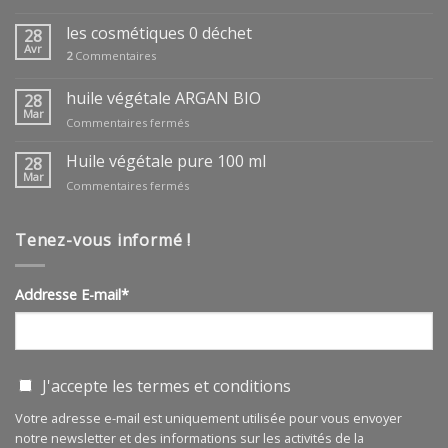
coffrets
fêtes
les cosmétiques 0 déchet
28
des
Avr
2
Commentaires
mères
huile végétale ARGAN BIO
28
Mar
sur
Commentaires fermés
huile
végétale
Huile végétale pure 100 ml
28
ARGAN
Mar
sur
Commentaires fermés
BIO
Huile
végétale
pure
Tenez-vous informé !
100
ml
Addresse E-mail*
J'accepte les
termes et conditions
Votre adresse e-mail est uniquement utilisée pour vous envoyer
notre newsletter et des informations sur les activités de la